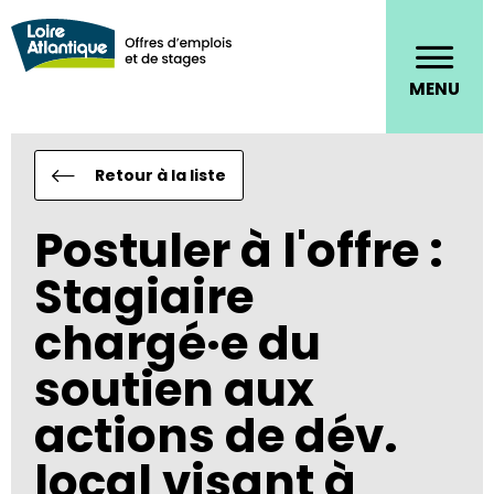
Panneau de gestion des cookies
Toggle
MENU
naviga
Retour à la liste
Postuler à l'offre :
Stagiaire
chargé·e du
soutien aux
actions de dév.
local visant à