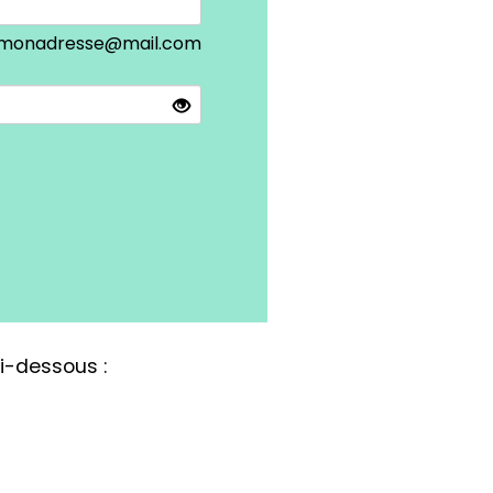
 monadresse@mail.com
fff
ci-dessous :