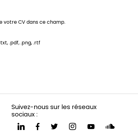
re votre CV dans ce champ.
xt, .pdf, .png, .rtf
Suivez-nous sur les réseaux
sociaux :
Le
Le
Le
Le
Le
Le