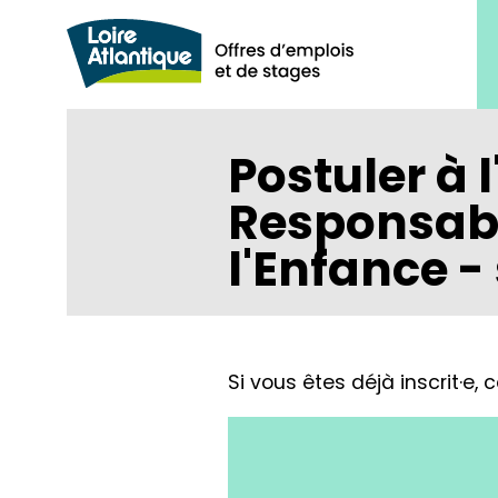
Panneau de gestion des cookies
Aller au contenu principal
Postuler à l
Responsable
l'Enfance -
Si vous êtes déjà inscrit·e