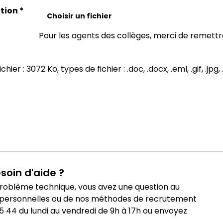
ation
*
Choisir un fichier
Pour les agents des collèges, merci de remett
er : 3072 Ko, types de fichier : .doc, .docx, .eml, .gif, .jpg, .t
soin d'aide ?
roblème technique, vous avez une question au
 personnelles ou de nos méthodes de recrutement
15 44 du lundi au vendredi de 9h à 17h ou envoyez