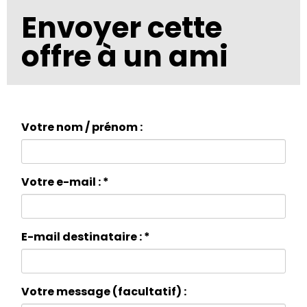
Panneau de gestion des cookies
Aller au contenu principal
Envoyer cette
offre à un ami
Votre nom / prénom :
Votre e-mail :
*
E-mail destinataire :
*
Votre message (facultatif) :