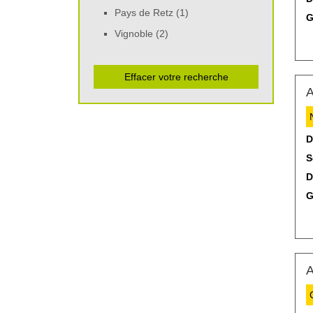
Pays de Retz (1)
G
Vignoble (2)
Effacer votre recherche
A
D
S
D
G
A