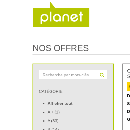
NOS OFFRES
C
S
CATÉGORIE
D
Afficher tout
S
D
A + (1)
G
A (33)
B (14)