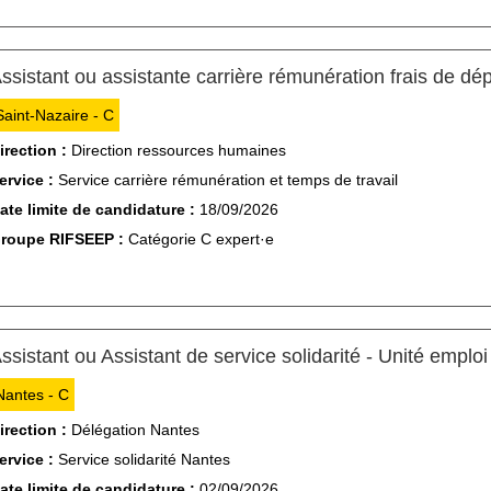
ssistant ou assistante carrière rémunération frais de d
Saint-Nazaire - C
irection :
Direction ressources humaines
ervice :
Service carrière rémunération et temps de travail
ate limite de candidature :
18/09/2026
roupe RIFSEEP :
Catégorie C expert·e
ssistant ou Assistant de service solidarité - Unité emploi 
Nantes - C
irection :
Délégation Nantes
ervice :
Service solidarité Nantes
ate limite de candidature :
02/09/2026