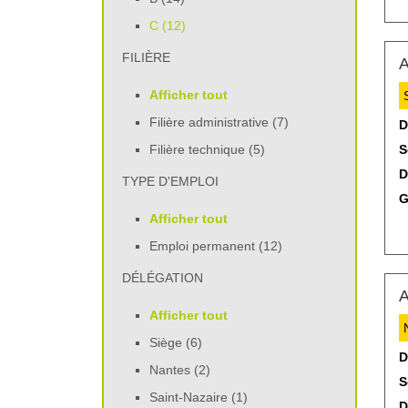
C (12)
FILIÈRE
A
Afficher tout
Filière administrative (7)
D
Filière technique (5)
S
D
TYPE D'EMPLOI
G
Afficher tout
Emploi permanent (12)
DÉLÉGATION
A
Afficher tout
Siège (6)
D
Nantes (2)
S
Saint-Nazaire (1)
D