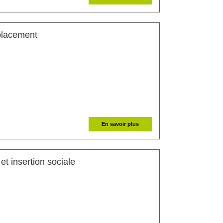
(Nouvelle fenêtre)
éplacement
En savoir plus
(Nouvelle fenêtre)
et insertion sociale