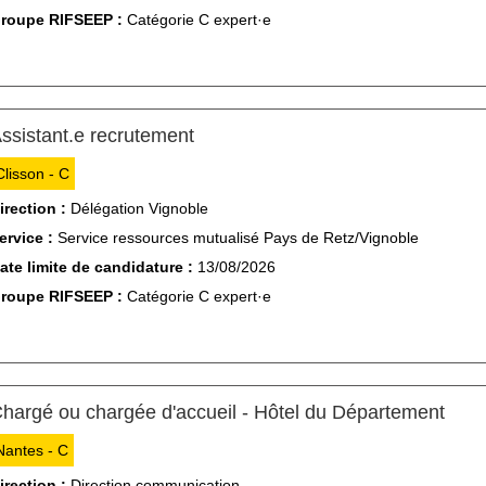
roupe RIFSEEP :
Catégorie C expert·e
(Nouvelle fenêtre)
ssistant.e recrutement
Clisson - C
irection :
Délégation Vignoble
ervice :
Service ressources mutualisé Pays de Retz/Vignoble
ate limite de candidature :
13/08/2026
roupe RIFSEEP :
Catégorie C expert·e
(Nou
hargé ou chargée d'accueil - Hôtel du Département
Nantes - C
irection :
Direction communication