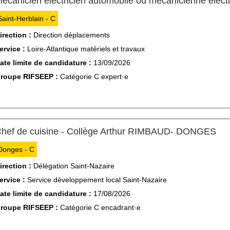
écanicien électricien automobile ou mécanicienne élect
Saint-Herblain - C
irection :
Direction déplacements
ervice :
Loire-Atlantique matériels et travaux
ate limite de candidature :
13/09/2026
roupe RIFSEEP :
Catégorie C expert·e
(No
hef de cuisine - Collège Arthur RIMBAUD- DONGES
Donges - C
irection :
Délégation Saint-Nazaire
ervice :
Service développement local Saint-Nazaire
ate limite de candidature :
17/08/2026
roupe RIFSEEP :
Catégorie C encadrant·e